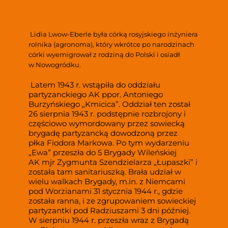
Lidia Lwow-Eberle była córką rosyjskiego inżyniera 
rolnika (agronoma), który wkrótce po narodzinach 
córki wyemigrował z rodziną do Polski i osiadł 
w Nowogródku.
 Latem 1943 r. wstąpiła do oddziału 
partyzanckiego AK ppor. Antoniego 
Burzyńskiego „Kmicica”. Oddział ten został 
26 sierpnia 1943 r. podstępnie rozbrojony i 
częściowo wymordowany przez sowiecką 
brygadę partyzancką dowodzoną przez 
płka Fiodora Markowa. Po tym wydarzeniu 
„Ewa” przeszła do 5 Brygady Wileńskiej 
AK mjr Zygmunta Szendzielarza „Łupaszki” i 
została tam sanitariuszką. Brała udział w 
wielu walkach Brygady, m.in. z Niemcami 
pod Worzianami 31 stycznia 1944 r., gdzie 
została ranna, i ze zgrupowaniem sowieckiej 
partyzantki pod Radziuszami 3 dni później. 
W sierpniu 1944 r. przeszła wraz z Brygadą 