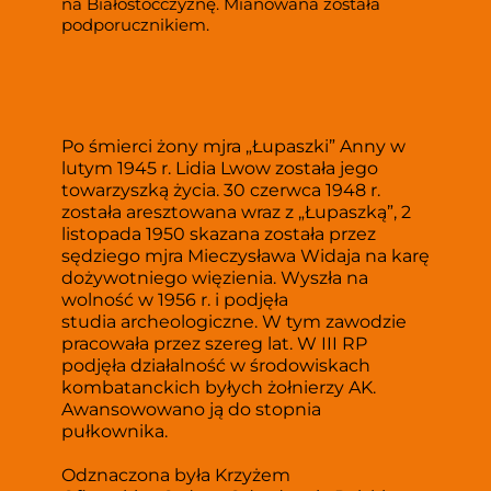
na Białostocczyznę. Mianowana została 
podporucznikiem.  
Po śmierci żony mjra „Łupaszki” Anny w 
lutym 1945 r. Lidia Lwow została jego 
towarzyszką życia. 30 czerwca 1948 r. 
została aresztowana wraz z „Łupaszką”, 2 
listopada 1950 skazana została przez 
sędziego mjra Mieczysława Widaja na karę 
dożywotniego więzienia. Wyszła na 
wolność w 1956 r. i podjęła 
studia archeologiczne. W tym zawodzie 
pracowała przez szereg lat. W III RP 
podjęła działalność w środowiskach 
kombatanckich byłych żołnierzy AK.  
Awansowowano ją do stopnia 
pułkownika.
Odznaczona była Krzyżem 