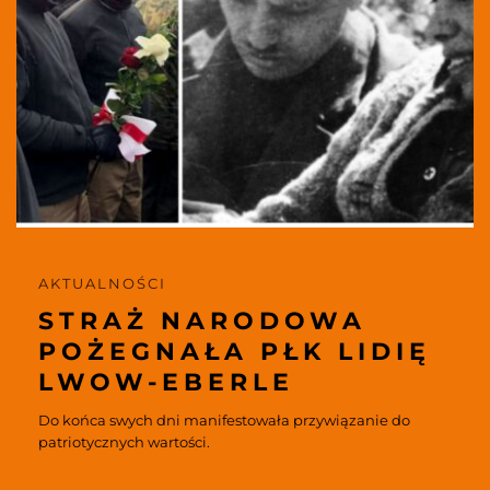
AKTUALNOŚCI 
STRAŻ NARODOWA 
POŻEGNAŁA PŁK LIDIĘ 
LWOW-EBERLE
Do końca swych dni manifestowała przywiązanie do 
patriotycznych wartości. 