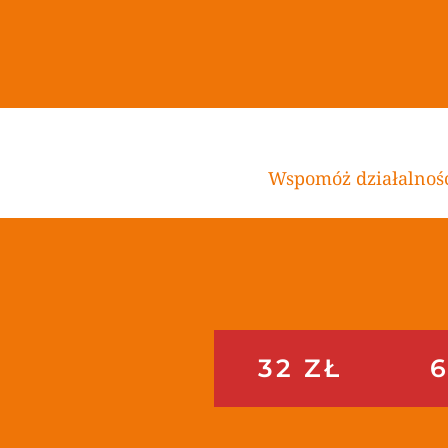
Wspomóż działalność 
32 ZŁ
6