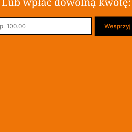
Lub wpłać dowolną kwotę: