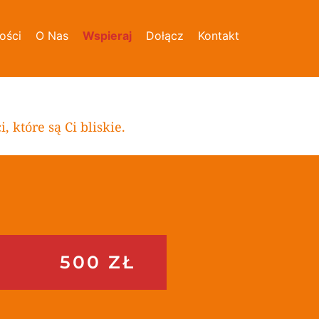
ości
O Nas
Wspieraj
Dołącz
Kontakt
które są Ci bliskie. 
500 ZŁ