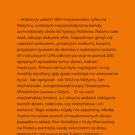
 – Historycy ustalili 1819 miejscowości, tylko na 
Wołyniu, w których nacjonalistyczne bandy 
zamordowały około 60 tysięcy Polaków. Palono całe 
wsie, rabując dobytek ofiar. Napadnięci ginęli od 
uderzeń siekierami, przebijani widłami, kosami, 
przybijani żywcem do domów z wykłutymi oczami. 
W instrukcjach UPA odkryto po wojnie ponad 300 
opisanych sposobów tortur dzieci, kobiet i 
mężczyzn. Śmierć od kuli była najlżejsza i o nią 
modliły się ofiary, gdy gasły nadzieje na uratowanie 
życia - tak opisywał   rok 1943 na Wołyniu Jan 
Michalewski, wiceprzewodniczący Towarzystwa 
Miłośników Lwowa z Gdyni. -  Ci co uszli 
męczeńskiej śmierci, a z ukrycia widzieli zabijanie 
swoich dzieci, rodziców, czy rodzeństwa i ich 
konanie. Tego widoku nigdy nie zapomną. Młoda 
matka na widok swoich zmasakrowanych dzieci 
popadła w obłęd. Pan Kielebka z Huty Pieniackiej 
na Podolu pamięta, kiedy wieczorem ze stosu 
spalonych ciał wysunął się 3-letni chłopiec z 