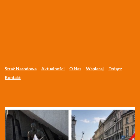
Straż Narodowa
Aktualności
O Nas
Wspieraj
Dołącz
Kontakt