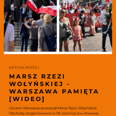
AKTUALNOŚCI 
MARSZ RZEZI 
WOŁYŃSKIEJ - 
WARSZAWA PAMIĘTA 
[WIDEO]
Ulicami Warszawy przeszedł Marsz Rzezi Wołyńskiej. 
Obchody zorganizowano w 78. rocznicę tzw. Krwawej 