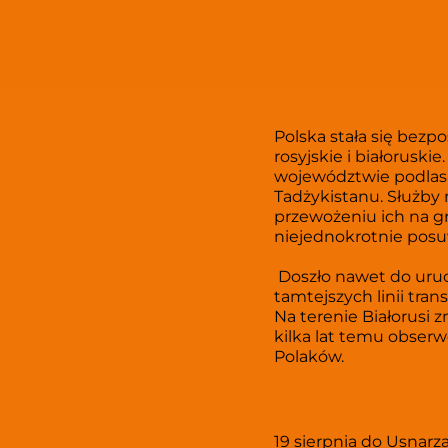
Polska stała się bez
rosyjskie i białoruski
województwie podlask
Tadżykistanu. Służby
przewożeniu ich na gr
niejednokrotnie posuw
 Doszło nawet do uruchomienia nowej połączenia lotniczego z Irakiem, skąd samoloty 
tamtejszych linii tra
Na terenie Białorusi z
kilka lat temu obser
Polaków.  
19 sierpnia do Usnarz