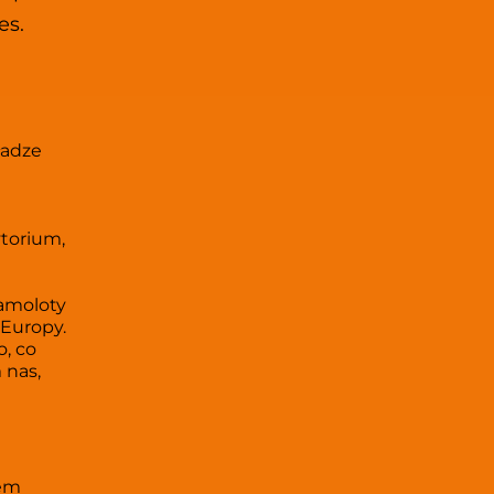
es. 
adze 
torium, 
Europy. 
, co 
nas, 
em 