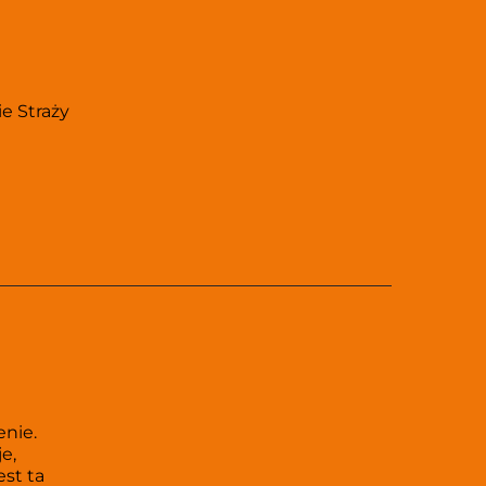
 Straży 
nie. 
, 
t ta 