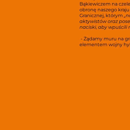
Bąkiewiczem na czele.
obronę naszego kraju 
Granicznej, którym 
„n
aktywistów oraz poseł
naciski, aby wpuścili 
 - Żądamy muru na granicy, który zabezpieczy nas przed nachodźcami, którzy stali się 
elementem wojny hybry