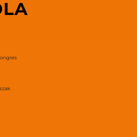
ÓLA
ongres 
szak 