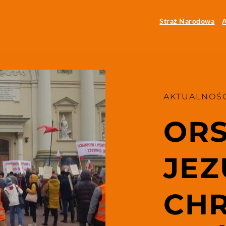
Straż Narodowa
A
AKTUALNOŚC
ORS
JEZ
CHR