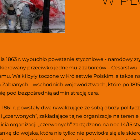
W P
nia 1863 r. wybuchło powstanie styczniowe - narodowy zr
skierowany przeciwko jednemu z zaborców – Cesarstwu 
emu. Walki były toczone w Królestwie Polskim, a także na 
 Zabranych - wschodnich województwach, które po 1815 r
 się pod bezpośrednią administracją cara.
1861 r. powstały dwa rywalizujące ze sobą obozy polityczn
 i „czerwonych”, zakładające tajne organizacje na terenie 
icia organizacji „czerwonych” zarządzono na noc 14/15 sty
rankę do wojska, która nie tylko nie powiodła się ale skier