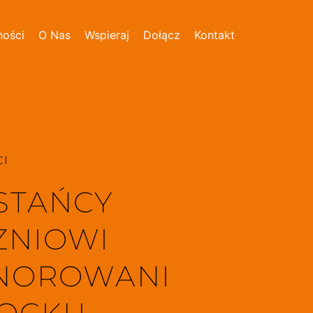
ności
O Nas
Wspieraj
Dołącz
Kontakt
I 
TAŃCY 
ZNIOWI 
OROWANI 