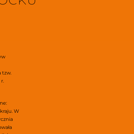
ŁOCKU
yw 
tzw. 
. 
e: 
kraju. W 
cznia 
owała 