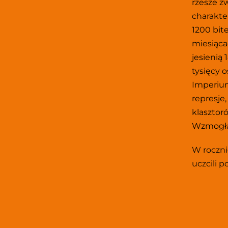
rzesze zw
charakter
1200 bit
miesiąca
jesienią 
tysięcy o
Imperium
represje
klasztor
Wzmogła 
W roczni
uczcili 