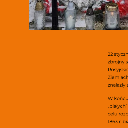
22 stycz
zbrojny 
Rosyjski
Ziemiach
znalazły
W końcu 
„białych”
celu rozb
1863 r. b