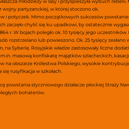
łaszcza młodzieży w lasy i przyśpieszyła wybuch rebelii. 
 wojny partyzanckiej, w której stoczono ok. 
ew i potyczek. Mimo początkowych sukcesów powstanie 
ch zaczęło chylić się ku upadkowi, by ostatecznie wygas
1864 r. W bojach poległo ok. 10 tysięcy jego uczestników. K
sób rozstrzelano lub powieszono. Ok. 25 tysięcy zesłano w
, na Syberię. Rosyjskie władze zastosowały liczne dodat
, m.in. masową konfiskatę majątków szlacheckich, kasację
ów na obszarze Królestwa Polskiego, wysokie kontrybucje.
się rusyfikacja w szkołach. 
cę powstania styczniowego działacze płockiej Straży Nar
poległych bohaterów.