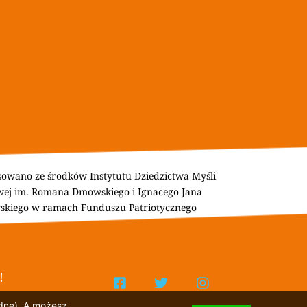
owano ze środków Instytutu Dziedzictwa Myśli 
ej im. Romana Dmowskiego i Ignacego Jana 
skiego w ramach Funduszu Patriotycznego
! 
udne). A możesz