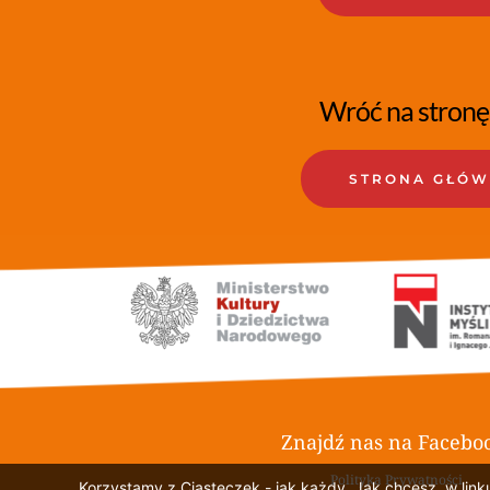
Wróć na stronę
STRONA GŁÓ
Znajdź nas na Faceboo
Polityka Prywatności
Korzystamy z Ciasteczek - jak każdy. Jak chcesz, w link