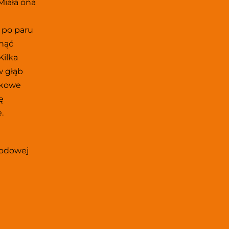
Miała ona 
po paru 
nąć 
ilka 
 głąb 
kowe 
 
 
odowej 