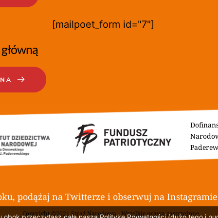
[mailpoet_form id="7"]
 główną
WNA
Dofinans
Narodow
Paderew
ku, podążaj na Twitterze i obserwuj na Instagramie
			Copyright ©2021 Straż Narodowa - Wszelkie prawa zastrzeżone.
u obok przeczytasz całą naszą Politykę Prywatności (dużo tego i n