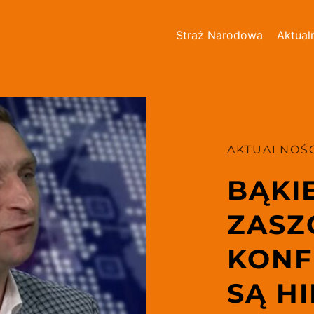
Straż Narodowa
Aktual
AKTUALNOŚC
BĄKIE
ZASZC
KONF
SĄ H