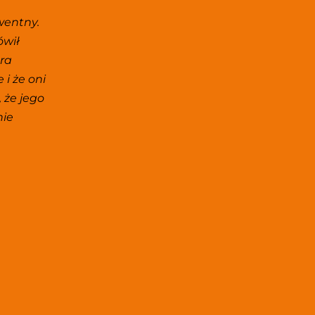
entny. 
wił 
ra 
i że oni 
że jego 
ie 