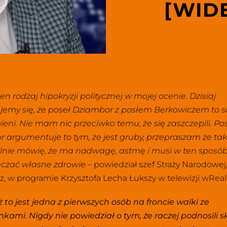
[WID
en rodzaj hipokryzji politycznej w mojej ocenie. Dzisiaj 
emy się, że poseł Dziambor z posłem Berkowiczem to są
ieni. Nie mam nic przeciwko temu, że się zaszczepili. Pos
 argumentuje to tym, że jest gruby, przepraszam że tak
lnie mówię, że ma nadwagę, astmę i musi w ten sposób
czać własne zdrowie – 
powiedział szef Straży Narodowej,
z, w programie
Krzysztofa Lecha Łukszy w telewizji wRea
ż to jest jedna z pierwszych osób na froncie walki ze
nkami. Nigdy nie powiedział o tym, że raczej podnosili sk