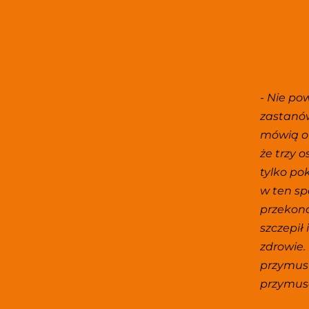
- 
Nie pow
zastanówc
mówią o 
że trzy 
tylko po
w ten sp
przekonan
szczepił
zdrowie.
przymusu
przymuso