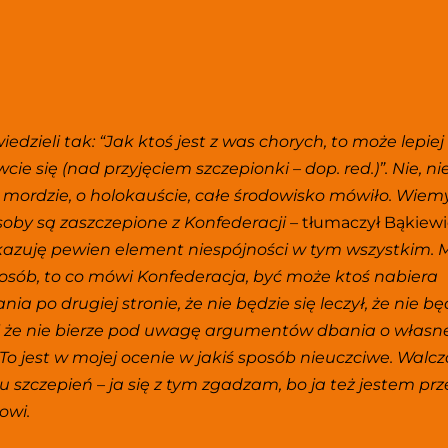
iedzieli tak: “Jak ktoś jest z was chorych, to może lepiej 
ie się (nad przyjęciem szczepionki – dop. red.)”. Nie, nie,
mordzie, o holokauście, całe środowisko mówiło. Wiemy 
osoby są zaszczepione z Konfederacji – 
tłumaczył Bąkiewic
kazuję pewien element niespójności w tym wszystkim. 
osób, to co mówi Konfederacja, być może ktoś nabiera 
ia po drugiej stronie, że nie będzie się leczył, że nie będ
 i że nie bierze pod uwagę argumentów dbania o własne
 To jest w mojej ocenie w jakiś sposób nieuczciwe. Walcz
 szczepień – ja się z tym zgadzam, bo ja też jestem prz
wi. 