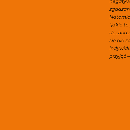
negatywn
zgadzam.
Natomias
“jakie to
dochodzą
się nie 
indywidua
przyjąć –