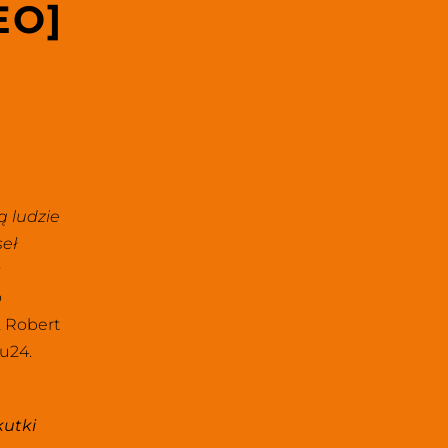
EO]
 ludzie 
eł 
 
 
 Robert 
lu24.
utki 