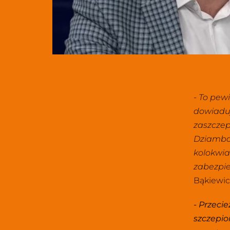
- To pewi
dowiaduj
zaszczep
Dziambor
kolokwia
zabezpie
Bąkiewic
- Przecie
szczepio