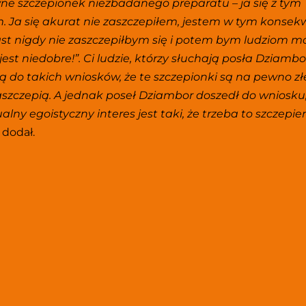
e szczepionek niezbadanego preparatu – ja się z tym 
 Ja się akurat nie zaszczepiłem, jestem w tym konsekw
t nigdy nie zaszczepiłbym się i potem bym ludziom mó
 jest niedobre!”. Ci ludzie, którzy słuchają posła Dziambo
 do takich wniosków, że te szczepionki są na pewno złe 
zaszczepią. A jednak poseł Dziambor doszedł do wniosku, 
lny egoistyczny interes jest taki, że trzeba to szczepien
 
dodał.