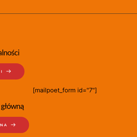
lności
I
[mailpoet_form id="7"]
 główną
WNA