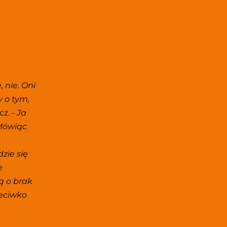
 nie. Oni 
o tym, 
z. - 
Ja 
Mówiąc 
zie się 
 
ą o brak 
eciwko 