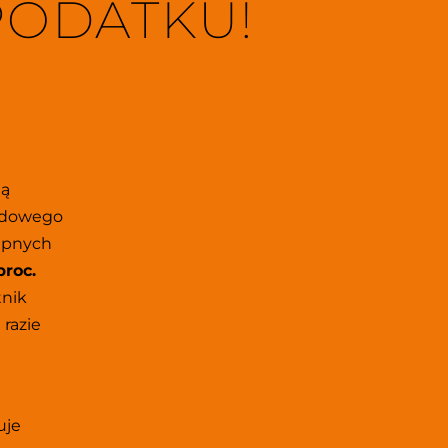
 PODATKU!
ą 
dowego 
ępnych 
roc. 
nik 
azie 
je 