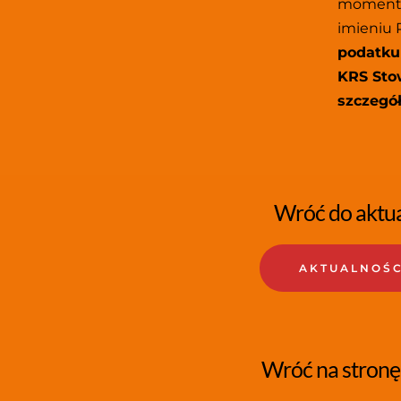
moment, 
imieniu 
podatku 
KRS Stow
szczegó
Wróć do aktua
AKTUALNOŚC
Wróć na stronę