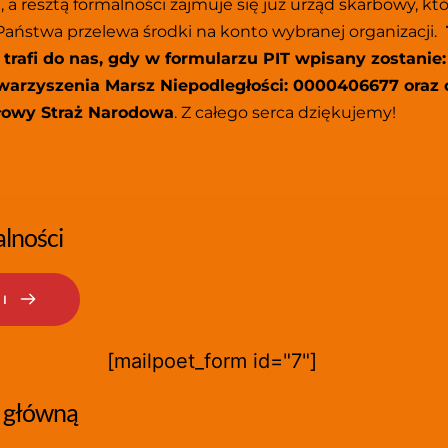
a resztą formalności zajmuje się już urząd skarbowy, któ
Państwa przelewa środki na konto wybranej organizacji. 
 
trafi do nas, gdy w formularzu PIT wpisany zostanie:
arzyszenia Marsz Niepodległości: 0000406677 oraz c
łowy Straż Narodowa
. Z całego serca dziękujemy!
lności
I
[mailpoet_form id="7"]
 główną