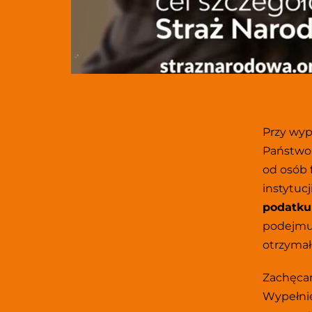
Przy wyp
Państwo
od osób 
instytuc
podatku
podejmuj
otrzymał
Zachęcam
Wypełnie