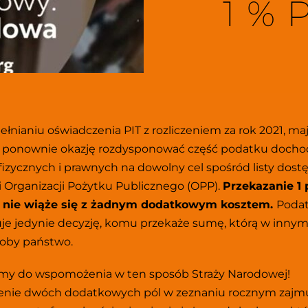
1 %
ełnianiu oświadczenia PIT z rozliczeniem za rok 2021, maj
 ponownie okazję rozdysponować część podatku docho
fizycznych i prawnych na dowolny cel spośród listy dost
ji Organizacji Pożytku Publicznego (OPP). 
Przekazanie 1 p
 nie wiąże się z żadnym dodatkowym kosztem. 
Podat
e jedynie decyzję, komu przekaże sumę, którą w innym r
oby państwo. 
y do wspomożenia w ten sposób Straży Narodowej! 
nie dwóch dodatkowych pól w zeznaniu rocznym zajmu