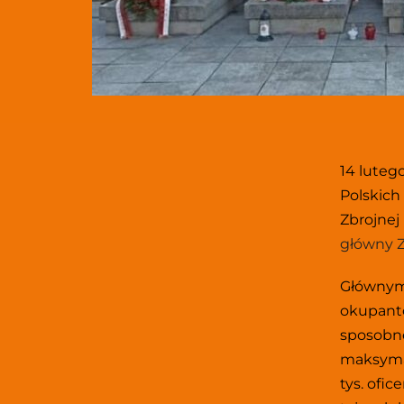
14 luteg
Polskich
Zbrojnej
główny Z
Głównym 
okupanto
sposobne
maksymaln
tys. ofi