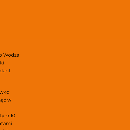
o Wodza 
i 
dant 
wko 
ąć w 
tym 10 
ntami 