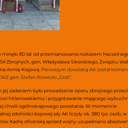
o minęło 80 lat od przemianowania rozkazem Naczelneg
 Sił Zbrojnych, gen. Władysława Sikorskiego, Związku Walk
 na Armię Krajową. 
Pierwszym dowódcą AK został komen
WZ gen. Stefan Rowecki „Grot”.
jej zadaniem było prowadzenie oporu zbrojnego przeci
wi hitlerowskiemu i przygotowanie mającego wybuchn
j chwili ogólnokrajowego powstania. W momencie 
ej zdolności bojowej siły AK liczyły ok. 380 tys. osób, w 
cerów. Kadrę oficerską sprzed wojny uzupełniano absolwe