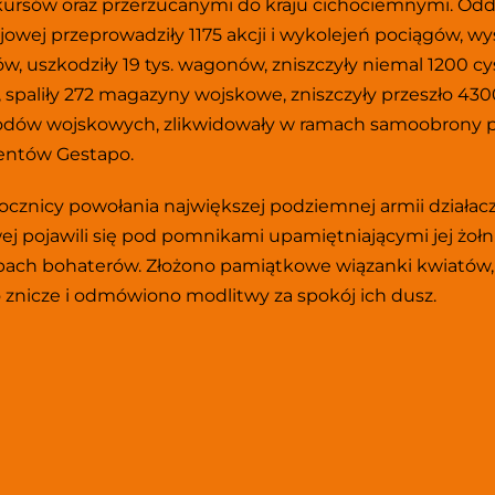
kursów oraz przerzucanymi do kraju cichociemnymi. Oddz
jowej przeprowadziły 1175 akcji i wykolejeń pociągów, wys
w, uszkodziły 19 tys. wagonów, zniszczyły niemal 1200 cys
 spaliły 272 magazyny wojskowe, zniszczyły przeszło 4300
dów wojskowych, zlikwidowały w ramach samoobrony p
entów Gestapo.
rocznicy powołania największej podziemnej armii działacz
j pojawili się pod pomnikami upamiętniającymi jej żołnie
bach bohaterów. Złożono pamiątkowe wiązanki kwiatów, 
 znicze i odmówiono modlitwy za spokój ich dusz. 