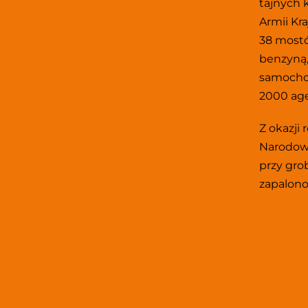
tajnych 
Armii Kra
38 mostó
benzyną,
samocho
2000 ag
Z okazji 
Narodowe
przy gro
zapalono