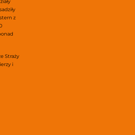
iały 
adziły 
tern z 
 
onad 
e Straży 
rzy i 