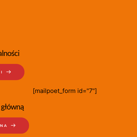
lności
I
[mailpoet_form id="7"]
 główną
WNA