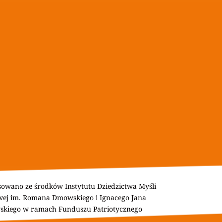
owano ze środków Instytutu Dziedzictwa Myśli 
ej im. Romana Dmowskiego i Ignacego Jana 
skiego w ramach Funduszu Patriotycznego