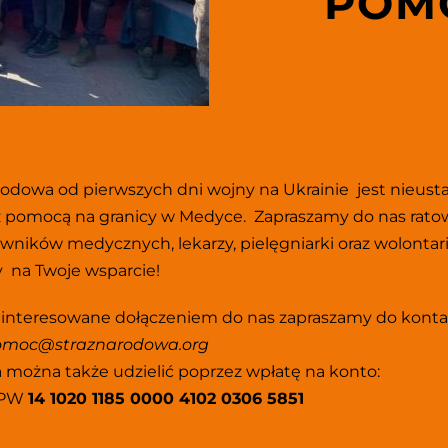
POM
rodowa od pierwszych dni wojny na Ukrainie  jest nieusta
 pomocą na granicy w Medyce.  
Zapraszamy do nas rato
wników medycznych, lekarzy, pielęgniarki oraz wolontarius
 na Twoje wsparcie!
interesowane dołączeniem do nas zapraszamy do konta
omoc@straznarodowa.org
 można także udzielić poprzez wpłatę na konto: 
PW 
14 1020 1185 0000 4102 0306 5851