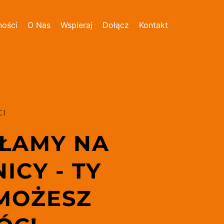
ności
O Nas
Wspieraj
Dołącz
Kontakt
I 
ŁAMY NA 
ICY - TY 
MOŻESZ 