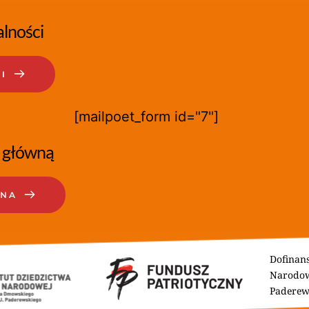
lności
I
[mailpoet_form id="7"]
 główną
WNA
Dofinans
Narodow
Paderew