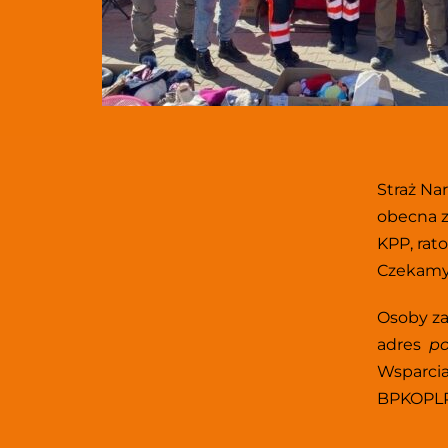
Straż Na
obecna z
KPP, rato
Czekamy 
Osoby za
adres  
p
Wsparcia
BPKOPL