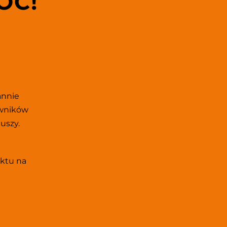
ÓC!
nnie 
wników 
zy.  
ktu na 