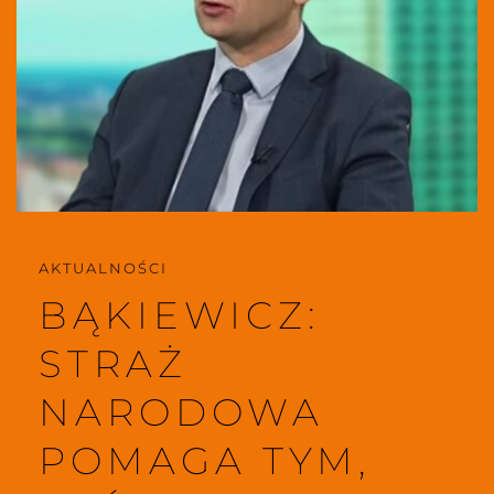
AKTUALNOŚCI 
BĄKIEWICZ:
STRAŻ 
NARODOWA 
POMAGA TYM, 