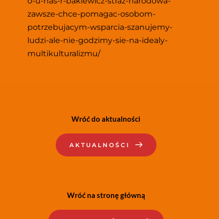
o-u-nas-r-bakiewicz-straz-narodowa-
zawsze-chce-pomagac-osobom-
potrzebujacym-wsparcia-szanujemy-
ludzi-ale-nie-godzimy-sie-na-idealy-
multikulturalizmu/
Wróć do aktualności
AKTUALNOŚCI
Wróć na stronę główną