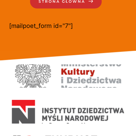
STRONA GŁÓWNA
[mailpoet_form id="7"]