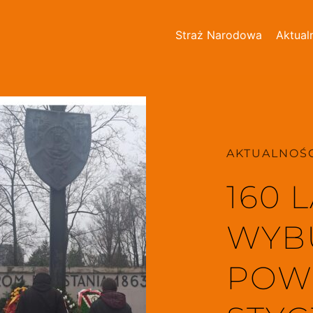
Straż Narodowa
Aktual
AKTUALNOŚC
160 
WYB
POW