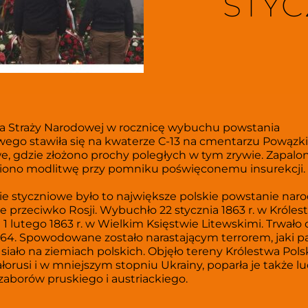
STYC
a Straży Narodowej w rocznicę wybuchu powstania 
wego stawiła się na kwaterze C-13 na cmentarzu Powązki
, gdzie złożono prochy poległych w tym zrywie. Zapalon
iono modlitwę przy pomniku poświęconemu insurekcji.
e styczniowe było to największe polskie powstanie nar
 przeciwko Rosji. Wybuchło 22 stycznia 1863 r. w Królest
 1 lutego 1863 r. w Wielkim Księstwie Litewskimi. Trwało 
1864. Spowodowane zostało narastającym terrorem, jaki p
 siało na ziemiach polskich. Objęło tereny Królestwa Polsk
ałorusi i w mniejszym stopniu Ukrainy, poparła je także l
 zaborów pruskiego i austriackiego.