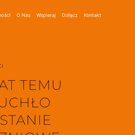
ności
O Nas
Wspieraj
Dołącz
Kontakt
I 
LAT TEMU
UCHŁO
STANIE