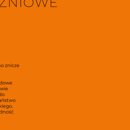
ZNIOWE 
 
o znicze 
odowe 
wie 
do 
aństwo 
iego, 
udność 