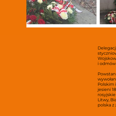
Delegacj
stycznio
Wojskowe
i odmów
Powstani
wywołane
Polskim i
jesieni 
rosyjskie
Litwy, Bi
polska z