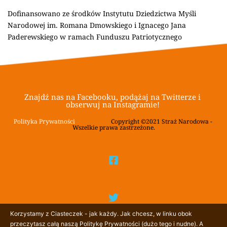
Dofinansowano ze środków Instytutu Dziedzictwa Myśli 
Narodowej im. Romana Dmowskiego i Ignacego Jana 
Paderewskiego w ramach Funduszu Patriotycznego
Znajdź nas na Facebooku, podążaj na Twitterze i 
obserwuj na Instagramie! 
Polityka Prywatności
			Copyright ©2021 Straż Narodowa - 
Wszelkie prawa zastrzeżone.
Korzystamy z Ciasteczek - jak każdy. Jak chcesz, w linku obok
przeczytasz całą naszą Politykę Prywatności (dużo tego i nudne). A