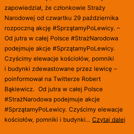
zapowiedział, że członkowie Straży
Narodowej od czwartku 29 października
rozpoczną akcję #SprzątamyPoLewicy. –
Od jutra w całej Polsce #StrażNarodowa
podejmuje akcje #SprzątamyPoLewicy.
Czyścimy elewacje kościołów, pomniki
i budynki zdewastowane przez lewicę –
poinformował na Twitterze Robert
Bąkiewicz. Od jutra w całej Polsce
#StrażNarodowa podejmuje akcje
#SprzątamyPoLewicy. Czyścimy elewacje
ST
kościołów, pomniki i budynki…
Czytaj dalej
NA