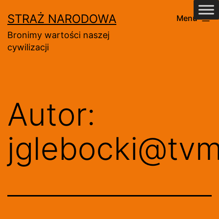
Przejdź
STRAŻ NARODOWA
Menu
do
Bronimy wartości naszej
treści
cywilizacji
Autor:
jglebocki@tvm