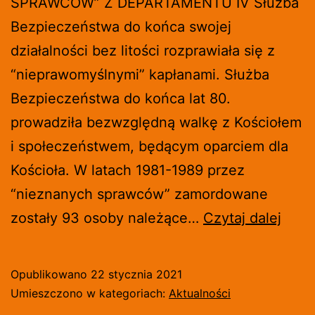
SPRAWCÓW” Z DEPARTAMENTU IV Służba
Bezpieczeństwa do końca swojej
działalności bez litości rozprawiała się z
“nieprawomyślnymi” kapłanami. Służba
Bezpieczeństwa do końca lat 80.
prowadziła bezwzględną walkę z Kościołem
i społeczeństwem, będącym oparciem dla
Kościoła. W latach 1981-1989 przez
“nieznanych sprawców” zamordowane
STR
zostały 93 osoby należące…
Czytaj dalej
NAR
ODD
Opublikowano
22 stycznia 2021
HOŁ
Umieszczono w kategoriach:
Aktualności
KS.