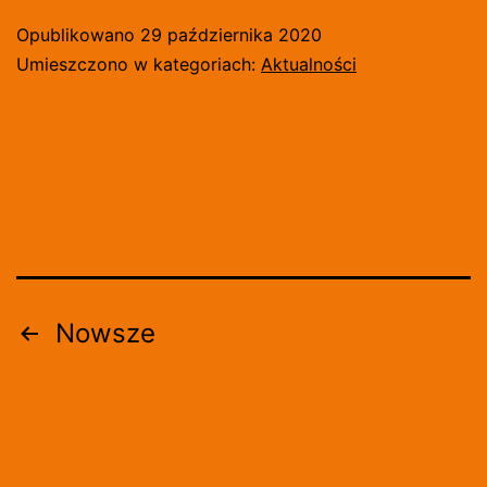
PO
Opublikowano
29 października 2020
ŚW
Umieszczono w kategoriach:
Aktualności
ZD
PR
LE
[W
Stronicowanie
Nowsze
wpisów