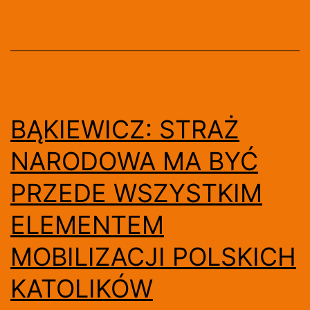
NIED
ZAM
PRZ
„NI
SPR
BĄKIEWICZ: STRAŻ
Z
NARODOWA MA BYĆ
DEP
PRZEDE WSZYSTKIM
IV
ELEMENTEM
MOBILIZACJI POLSKICH
KATOLIKÓW