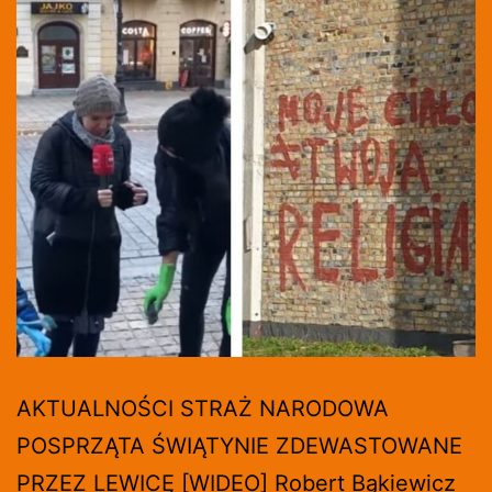
AKTUALNOŚCI STRAŻ NARODOWA
POSPRZĄTA ŚWIĄTYNIE ZDEWASTOWANE
PRZEZ LEWICĘ [WIDEO] Robert Bąkiewicz