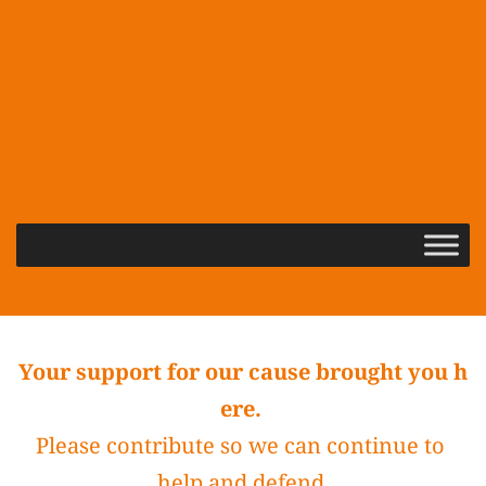
Your support for our cause brought you h
ere. 
Please contribute so we can continue to 
help and defend.