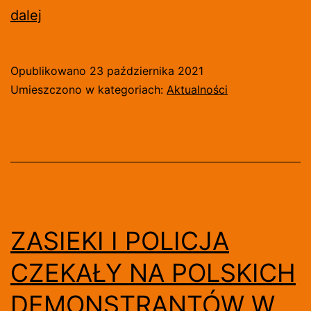
STRAŻ
dalej
NARODOWA
POD
Opublikowano
23 października 2021
GMACHEM
Umieszczono w kategoriach:
Aktualności
TSUE
[WIDEO]
ZASIEKI I POLICJA
CZEKAŁY NA POLSKICH
DEMONSTRANTÓW W