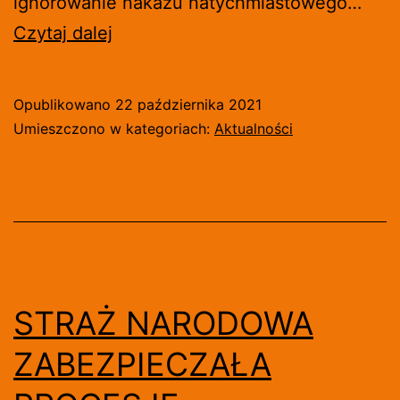
ignorowanie nakazu natychmiastowego…
ZASIEKI
Czytaj dalej
I
POLICJA
Opublikowano
22 października 2021
CZEKAŁY
Umieszczono w kategoriach:
Aktualności
NA
POLSKICH
DEMONSTRANTÓW
W
LUKSEMBURGU
[WIDEO]
STRAŻ NARODOWA
ZABEZPIECZAŁA