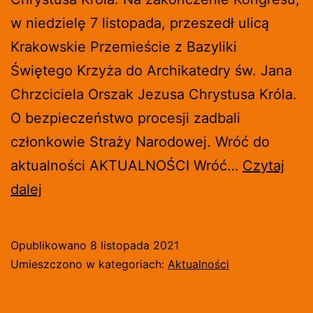
w niedzielę 7 listopada, przeszedł ulicą
Krakowskie Przemieście z Bazyliki
Świętego Krzyża do Archikatedry św. Jana
Chrzciciela Orszak Jezusa Chrystusa Króla.
O bezpieczeństwo procesji zadbali
członkowie Straży Narodowej. Wróć do
aktualności AKTUALNOŚCI Wróć…
Czytaj
ORSZAK
dalej
JEZUSA
CHRYSTUSA
Opublikowano
8 listopada 2021
KRÓLA
Umieszczono w kategoriach:
Aktualności