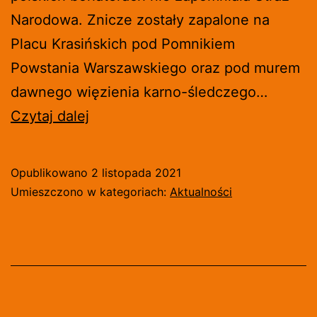
Narodowa. Znicze zostały zapalone na
Placu Krasińskich pod Pomnikiem
Powstania Warszawskiego oraz pod murem
dawnego więzienia karno-śledczego…
ZNICZE
Czytaj dalej
DLA
BOHATERÓW
Opublikowano
2 listopada 2021
W
Umieszczono w kategoriach:
Aktualności
DZIEŃ
WSZYSTKICH
ŚWIĘTYCH