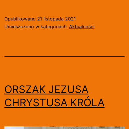
RÓŻAŃCOWY
PRZY
Opublikowano
21 listopada 2021
GRANICY
Umieszczono w kategoriach:
Aktualności
Z
BIAŁORUSIĄ
[WIDEO]
ORSZAK JEZUSA
CHRYSTUSA KRÓLA