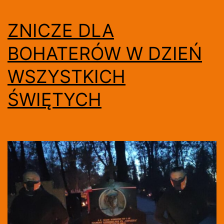
ZNICZE DLA
BOHATERÓW W DZIEŃ
WSZYSTKICH
ŚWIĘTYCH