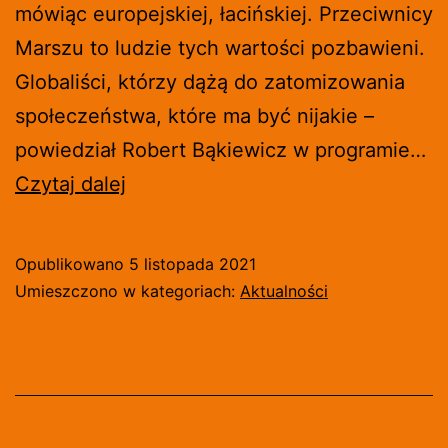
mówiąc europejskiej, łacińskiej. Przeciwnicy
Marszu to ludzie tych wartości pozbawieni.
Globaliści, którzy dążą do zatomizowania
społeczeństwa, które ma być nijakie –
powiedział Robert Bąkiewicz w programie…
BĄKIEWICZ:
Czytaj dalej
KTO
SIĘ
Opublikowano
5 listopada 2021
BOI
Umieszczono w kategoriach:
Aktualności
MARSZU
NIEPODLEGŁOŚCI
[WIDEO]