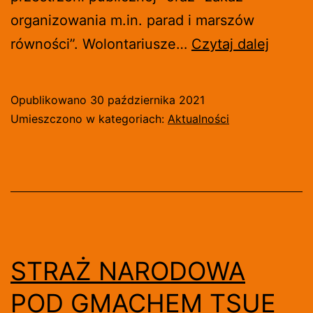
organizowania m.in. parad i marszów
WSPA
równości”. Wolontariusze…
Czytaj dalej
DLA
PROJ
Opublikowano
30 października 2021
USTA
Umieszczono w kategoriach:
Aktualności
#STO
LGBT
[WIDE
STRAŻ NARODOWA
POD GMACHEM TSUE