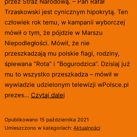
przez Straż Narodową. – Pan Rafał
Trzaskowski jest cynicznym hipokrytą. Ten
człowiek rok temu, w kampanii wyborczej
mówił o tym, że pójdzie w Marszu
Niepodległości. Mówił, że nie
przeszkadzają mu polskie flagi, rodziny,
śpiewana “Rota” i “Bogurodzica”. Dzisiaj już
mu to wszystko przeszkadza – mówił w
wywiadzie udzielonym telewizji wPolsce.pl
BĄKIEWICZ:
prezes…
Czytaj dalej
NIE
POPIERAMY
Opublikowano
15 października 2021
ŻADNEGO
Umieszczono w kategoriach:
Aktualności
FASZYZMU