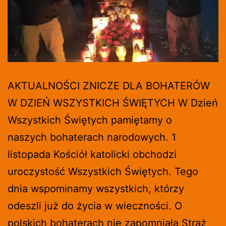
AKTUALNOŚCI ZNICZE DLA BOHATERÓW
W DZIEŃ WSZYSTKICH ŚWIĘTYCH W Dzień
Wszystkich Świętych pamiętamy o
naszych bohaterach narodowych. 1
listopada Kościół katolicki obchodzi
uroczystość Wszystkich Świętych. Tego
dnia wspominamy wszystkich, którzy
odeszli już do życia w wieczności. O
polskich bohaterach nie zapomniała Straż