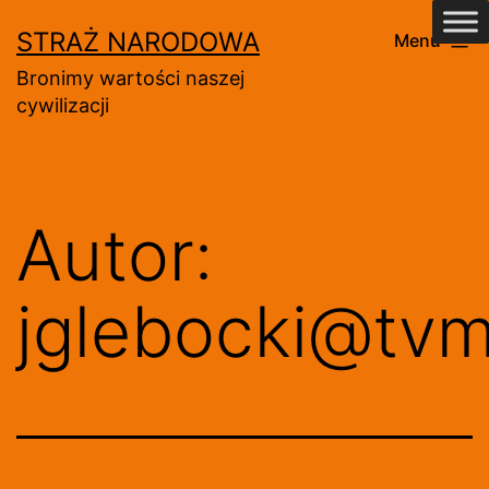
Przejdź
STRAŻ NARODOWA
Menu
do
Bronimy wartości naszej
treści
cywilizacji
Autor:
jglebocki@tvm