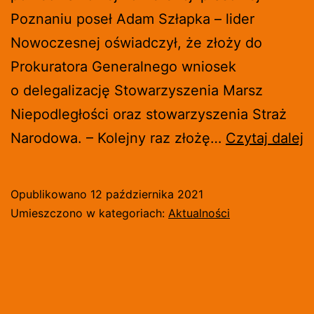
Poznaniu poseł Adam Szłapka – lider
Nowoczesnej oświadczył, że złoży do
Prokuratora Generalnego wniosek
o delegalizację Stowarzyszenia Marsz
Niepodległości oraz stowarzyszenia Straż
L
Narodowa. – Kolejny raz złożę…
Czytaj dalej
N
C
Opublikowano
12 października 2021
D
Umieszczono w kategoriach:
Aktualności
S
N